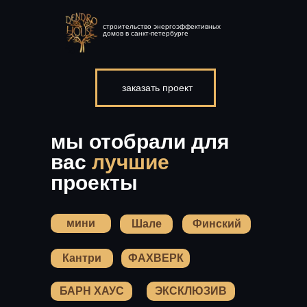
строительство энергоэффективных
домов в санкт-петербурге
заказать проект
мы отобрали для
вас
лучшие
проекты
мини
Шале
Финский
Кантри
ФАХВЕРК
БАРН ХАУС
ЭКСКЛЮЗИВ