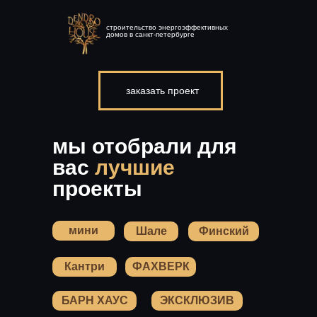
строительство энергоэффективных
домов в санкт-петербурге
заказать проект
мы отобрали для
вас
лучшие
проекты
мини
Шале
Финский
Кантри
ФАХВЕРК
БАРН ХАУС
ЭКСКЛЮЗИВ