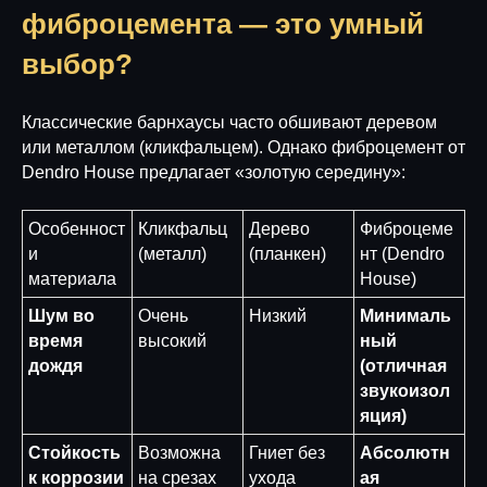
фиброцемента — это умный
выбор?
Классические барнхаусы часто обшивают деревом
или металлом (кликфальцем). Однако фиброцемент от
Dendro House предлагает «золотую середину»:
Особенност
Кликфальц
Дерево
Фиброцеме
и
(металл)
(планкен)
нт (Dendro
материала
House)
Шум во
Очень
Низкий
Минималь
время
высокий
ный
дождя
(отличная
звукоизол
яция)
Стойкость
Возможна
Гниет без
Абсолютн
к коррозии
на срезах
ухода
ая