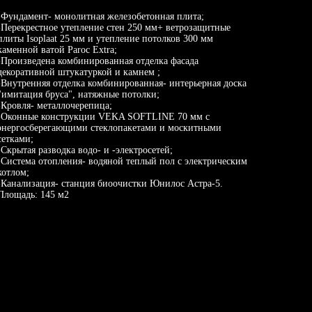
-Фундамент- монолитная железобетонная плита;
-Перекрестное утепление стен 250 мм+ ветрозащитные
плиты Isoplaat 25 мм и утепление потолков 300 мм
каменной ватой Paroc Extra;
-Произведена комбинированная отделка фасада
декоративной штукатуркой и камнем ;
-Внутренняя отделка комбинированная- интерьерная доска
"имитация бруса", натяжные потолки;
-Кровля- металлочерепица;
-Оконные конструкции VEKA SOFTLINE 70 мм с
энергосберегающими стеклопакетами и москитными
сетками;
-Скрытая разводка водо- и -электросетей;
-Система отопления- водяной теплый пол с электрическим
котлом;
-Канализация- станция биоочистки Юнилос Астра-5.
Площадь: 145 м2