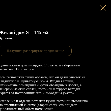
Жилой дом S = 145 м2
Артикул:
Получить развернутое предложение
Одноэтажный дом площадью 145 кв.м. и габаритным
размером 11х17 метров.
Дом расположен таким образом, что он делит участок на
"видимую" и "приватную" зоны. Входная группа,
технические помещения и кухня обращены к дороге, а
панорамные окна спален, гостиной и терраса выходят
скрыты от посторонних глаз и выходят на участок.
Утепление и отделка потолков кухни-гостиной выполнена
по стропильной системе (второй свет), что придает
дополнительный объем помещению.