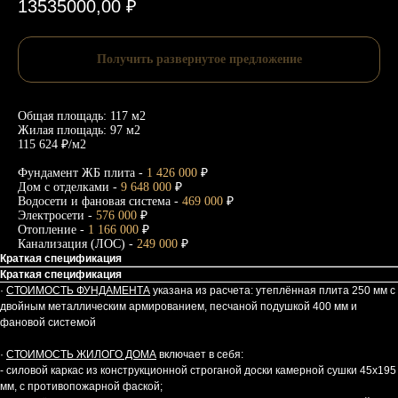
13535000,00
₽
Получить развернутое предложение
Общая площадь: 117 м2
Жилая площадь: 97 м2
115 624 ₽/м2
Фундамент ЖБ плита -
1 426 000
₽
Дом с отделками -
9 648 000
₽
Водосети и фановая система -
469 000
₽
Электросети -
576 000
₽
Отопление -
1 166 000
₽
Канализация (ЛОС) -
249 000
₽
Краткая спецификация
Краткая спецификация
·
СТОИМОСТЬ ФУНДАМЕНТА
указана из расчета: утеплённая плита 250 мм с
двойным металлическим армированием, песчаной подушкой 400 мм и
фановой системой
·
СТОИМОСТЬ ЖИЛОГО ДОМА
включает в себя:
- силовой каркас из конструкционной строганой доски камерной сушки 45х195
мм, с противопожарной фаской;