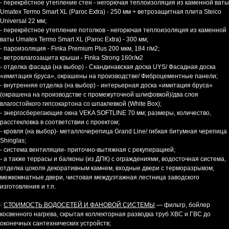
- перекрёстное утепление стен - негорючая теплоизоляция из каменной ваты
Umatex Termo Smart XL (Paroc Extra) - 250 мм + ветрозащитная плита Steico
Universal 22 мм;
- перекрёстное утепление потолков - негорючая теплоизоляция из каменной
ваты Umatex Termo Smart XL (Paroc Extra) - 300 мм;
- пароизоляция - Finka Premium Plus 200 мкм, 184 г/м2;
- ветровлагозащита крыши - Finka Strong 160г/м2
- отделка фасада (на выбор) - Скандинавская доска UYS/ Фасадная доска
«имитация бруса», окрашены на производстве/ Фиброцементные панели;
- внутренняя отделка (на выбор) - интерьерная доска «имитация бруса»
(окрашена на производстве с промежуточной шлифовкой)/два слоя
влагостойкого гипсокартона со шпаклевкой (White Box);
- энергосберегающие окна VEKA SOFTLINE 70 мм; размеры, количество,
расстекловка в соответствии с проектом;
- кровля (на выбор)- металлочерепица Grand Line/ гибкая битумная черепица
Shinglas;
- система вентиляции- приточно-вытяжная с рекуперацией;
- а также террасы и балконы (из ДПК) с ограждениями, водосточная система,
отделка цоколя декоративным камнем, входные двери с терморазрывом,
межкомнатные двери, чистовая междуэтажная лестница заводского
изготовления и т.п.
·
СТОИМОСТЬ ВОДОСЕТЕЙ И ФАНОВОЙ СИСТЕМЫ
— фильтр, бойлер
косвенного нагрева, скрытая коллекторная разводка труб ХВС и ГВС до
оконечных сантехнических устройств;