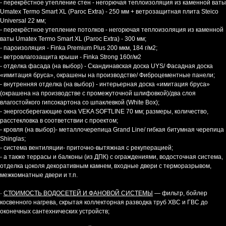
- перекрёстное утепление стен - негорючая теплоизоляция из каменной ваты
Umatex Termo Smart XL (Paroc Extra) - 250 мм + ветрозащитная плита Steico
Universal 22 мм;
- перекрёстное утепление потолков - негорючая теплоизоляция из каменной
ваты Umatex Termo Smart XL (Paroc Extra) - 300 мм;
- пароизоляция - Finka Premium Plus 200 мкм, 184 г/м2;
- ветровлагозащита крыши - Finka Strong 160г/м2
- отделка фасада (на выбор) - Скандинавская доска UYS/ Фасадная доска
«имитация бруса», окрашены на производстве/ Фиброцементные панели;
- внутренняя отделка (на выбор) - интерьерная доска «имитация бруса»
(окрашена на производстве с промежуточной шлифовкой)/два слоя
влагостойкого гипсокартона со шпаклевкой (White Box);
- энергосберегающие окна VEKA SOFTLINE 70 мм; размеры, количество,
расстекловка в соответствии с проектом;
- кровля (на выбор)- металлочерепица Grand Line/ гибкая битумная черепица
Shinglas;
- система вентиляции- приточно-вытяжная с рекуперацией;
- а также террасы и балконы (из ДПК) с ограждениями, водосточная система,
отделка цоколя декоративным камнем, входные двери с терморазрывом,
межкомнатные двери и т.п.
·
СТОИМОСТЬ ВОДОСЕТЕЙ И ФАНОВОЙ СИСТЕМЫ
— фильтр, бойлер
косвенного нагрева, скрытая коллекторная разводка труб ХВС и ГВС до
оконечных сантехнических устройств;