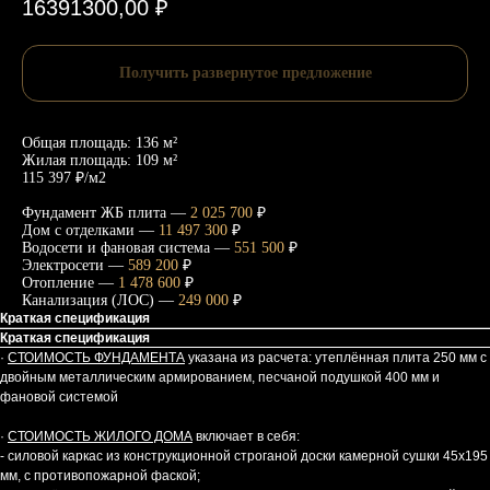
16391300,00
₽
Получить развернутое предложение
Общая площадь: 136 м²
Жилая площадь: 109 м²
115 397 ₽/м2
Фундамент ЖБ плита —
2 025 700
₽
Дом с отделками —
11 497 300
₽
Водосети и фановая система —
551 500
₽
Электросети —
589 200
₽
Отопление —
1 478 600
₽
Канализация (ЛОС) —
249 000
₽
Краткая спецификация
Краткая спецификация
·
СТОИМОСТЬ ФУНДАМЕНТА
указана из расчета: утеплённая плита 250 мм с
двойным металлическим армированием, песчаной подушкой 400 мм и
фановой системой
·
СТОИМОСТЬ ЖИЛОГО ДОМА
включает в себя:
- силовой каркас из конструкционной строганой доски камерной сушки 45х195
мм, с противопожарной фаской;