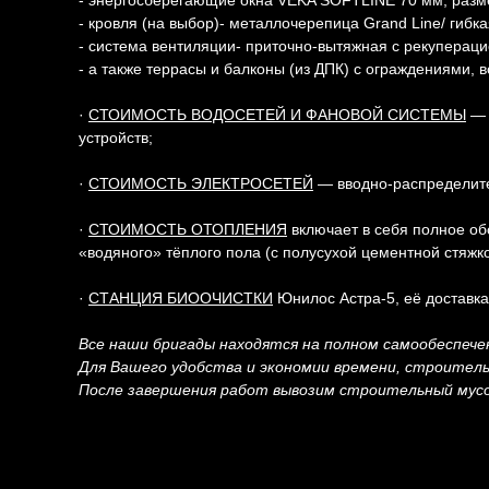
- энергосберегающие окна VEKA SOFTLINE 70 мм; размер
- кровля (на выбор)- металлочерепица Grand Line/ гибк
- система вентиляции- приточно-вытяжная с рекупераци
- а также террасы и балконы (из ДПК) с ограждениями,
·
СТОИМОСТЬ ВОДОСЕТЕЙ И ФАНОВОЙ СИСТЕМЫ
— 
устройств;
·
СТОИМОСТЬ ЭЛЕКТРОСЕТЕЙ
— вводно-распределител
·
СТОИМОСТЬ ОТОПЛЕНИЯ
включает в себя полное об
«водяного» тёплого пола (с полусухой цементной стяжк
·
СТАНЦИЯ БИООЧИСТКИ
Юнилос Астра-5, её доставка
Все наши бригады находятся на полном самообеспеч
Для Вашего удобства и экономии времени, строител
После завершения работ вывозим строительный мусо