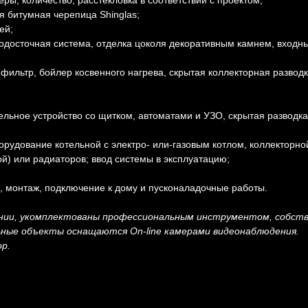
ы, количество, расстекловка в соответствии с проектом;
ая битумная черепица Shinglas;
ей;
 водосточная система, отделка цоколя декоративным камнем, входн
фильтр, бойлер косвенного нагрева, скрытая коллекторная разводк
ьное устройство со щитком, автоматами и УЗО, скрытая разводка
орудование котельной с электро- или-газовым котлом, коллекторно
ой) или радиаторов; ввод системы в эксплуатацию;
, монтаж, подключение к дому и пусконаладочные работы.
ении, укомплектованы профессиональным инструментом, собст
ьные объекты оснащаются On-line камерами видеонаблюдения.
р.