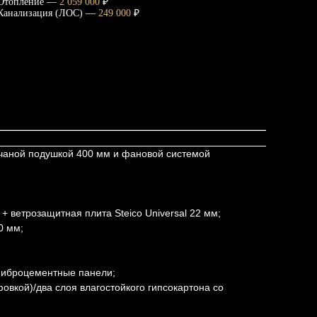
Отопление —
2 059 000
₽
Канализация (ЛОС) —
249 000
₽
счаной подушкой 400 мм и фановой системой
+ ветрозащитная плита Steico Universal 22 мм;
0 мм;
 Фиброцементные панели;
овкой)/два слоя влагостойкого гипсокартона со