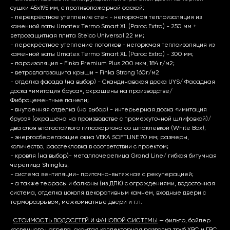
сушки 45х195 мм, с противопожарной фаской;
- перекрёстное утепление стен - негорючая теплоизоляция из
каменной ваты Umatex Termo Smart XL (Paroc Extra) - 250 мм +
ветрозащитная плита Steico Universal 22 мм;
- перекрёстное утепление потолков - негорючая теплоизоляция из
каменной ваты Umatex Termo Smart XL (Paroc Extra) - 300 мм;
- пароизоляция - Finka Premium Plus 200 мкм, 184 г/м2;
- ветровлагозащита крыши - Finka Strong 160г/м2
- отделка фасада (на выбор) - Скандинавская доска UYS/ Фасадная
доска «имитация бруса», окрашены на производстве/
Фиброцементные панели;
- внутренняя отделка (на выбор) - интерьерная доска «имитация
бруса» (окрашена на производстве с промежуточной шлифовкой)/
два слоя влагостойкого гипсокартона со шпаклевкой (White Box);
- энергосберегающие окна VEKA SOFTLINE 70 мм; размеры,
количество, расстекловка в соответствии с проектом;
- кровля (на выбор)- металлочерепица Grand Line/ гибкая битумная
черепица Shinglas;
- система вентиляции- приточно-вытяжная с рекуперацией;
- а также террасы и балконы (из ДПК) с ограждениями, водосточная
система, отделка цоколя декоративным камнем, входные двери с
терморазрывом, межкомнатные двери и т.п.
·
СТОИМОСТЬ ВОДОСЕТЕЙ И ФАНОВОЙ СИСТЕМЫ
— фильтр, бойлер