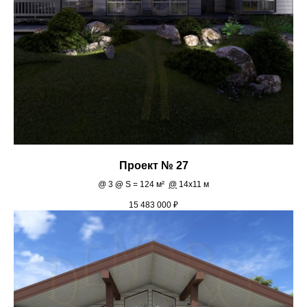
Проект № 27
@
3
@
S = 124 м²
@
14х11 м
15 483 000
₽