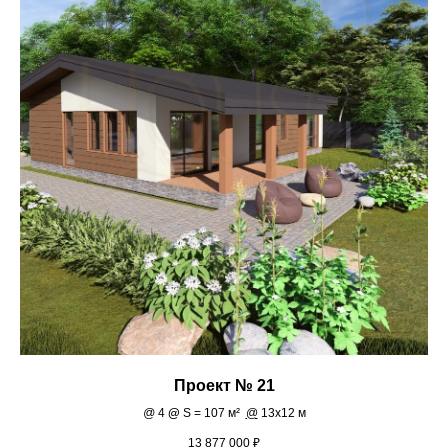
Проект № 21
@
4
@
S = 107 м²
@
13х12 м
13 877 000
₽