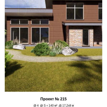
Проект № 215
@
4
@
S = 140 м²
@
17,2х8 м