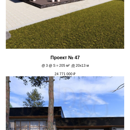
Проект № 47
@
3
@
S = 205 м²
@
20х13 м
24 771 000
₽