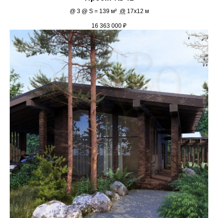
@
3
@
S = 139 м²
@
17х12 м
16 363 000
₽