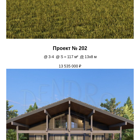
Проект № 202
@
3-4
@
S = 117 м²
@
13х8 м
13 535 000
₽