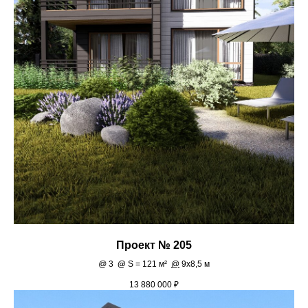
Проект № 205
@
3
@
S = 121 м²
@
9х8,5 м
13 880 000
₽