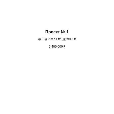
Проект № 1
@
1
@
S = 51 м²
@
6х12 м
6 400 000
₽