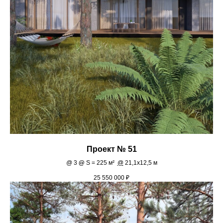
Проект № 51
@
3
@
S = 225 м²
@
21,1х12,5 м
25 550 000
₽