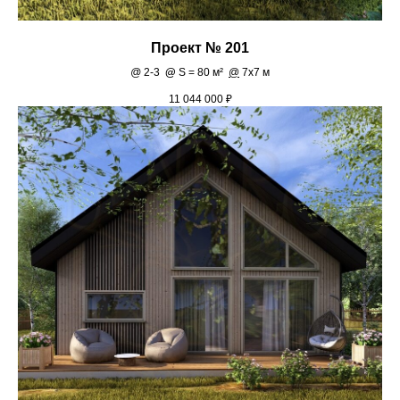
Проект № 201
@
2-3
@
S = 80 м²
@
7х7 м
11 044 000
₽