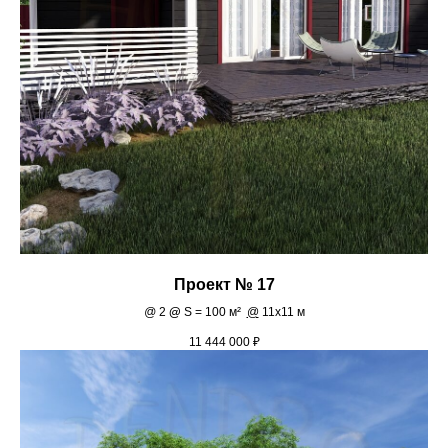
Проект № 17
@
2
@
S = 100 м²
@
11х11 м
11 444 000
₽