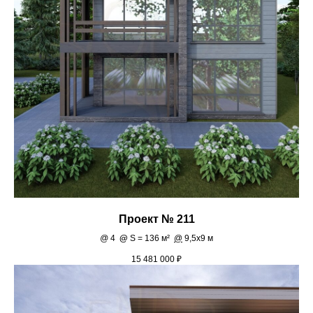
Проект № 211
@
4
@
S = 136 м²
@
9,5х9 м
15 481 000
₽