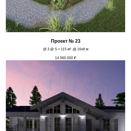
Проект № 23
@
3
@
S = 115 м²
@
16х8 м
14 060 000
₽