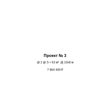
Проект № 3
@
2
@
S = 63 м²
@
10х8 м
7 864 400
₽