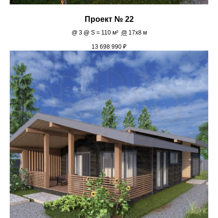
Проект № 22
@
3
@
S = 110 м²
@
17х8 м
13 698 990
₽