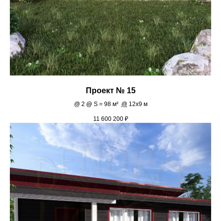
Проект № 15
@
2
@
S = 98 м²
@
12х9 м
11 600 200
₽