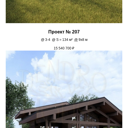
Проект № 207
@
3-4
@
S = 134 м²
@
9х8 м
15 540 700
₽