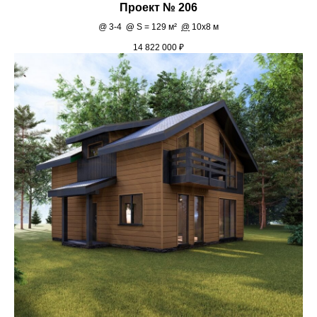
Проект № 206
@
3-4
@
S = 129 м²
@
10х8 м
14 822 000
₽