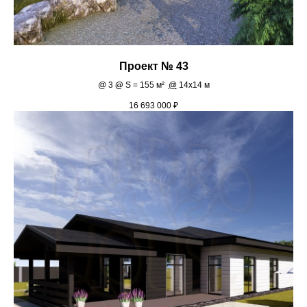
Проект № 43
@
3
@
S = 155 м²
@
14х14 м
16 693 000
₽