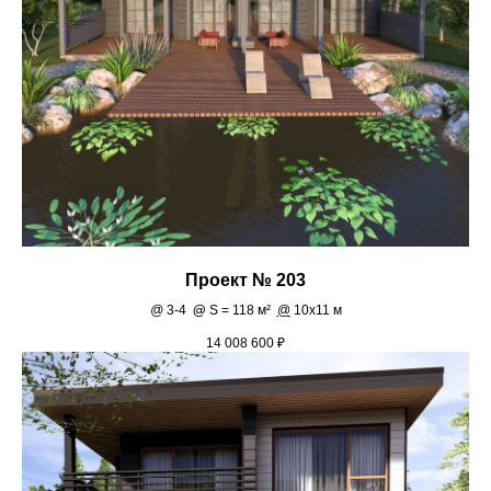
Проект № 203
@
3-4
@
S = 118 м²
@
10х11 м
14 008 600
₽