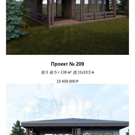
Проект № 209
@
3
@
S = 136 м²
@
11х10,5 м
15 458 000
₽