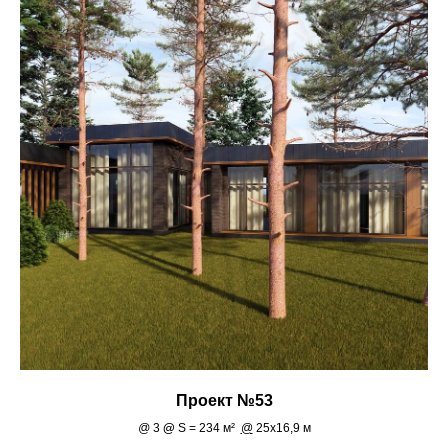
Проект №53
@
3
@
S = 234 м²
@
25х16,9 м