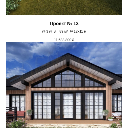
Проект № 13
@
3
@
S = 89 м²
@
12х11 м
11 688 800
₽