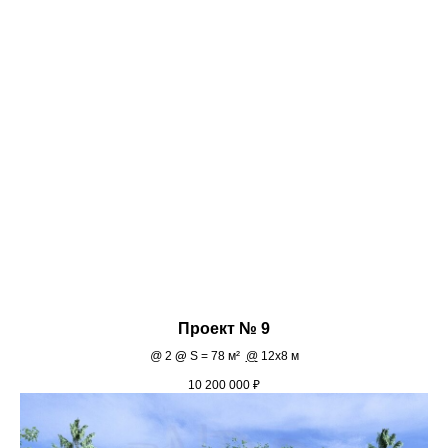
Проект № 9
@
2
@
S = 78 м²
@
12х8 м
10 200 000
₽