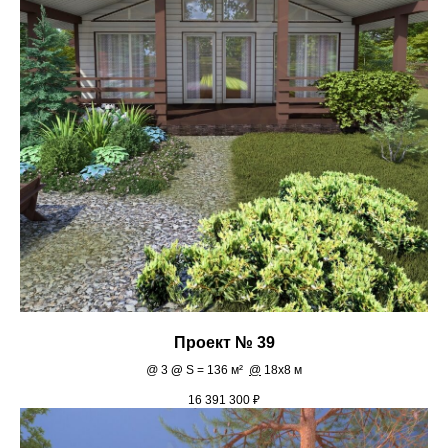
Проект № 39
@
3
@
S = 136 м²
@
18х8 м
16 391 300
₽