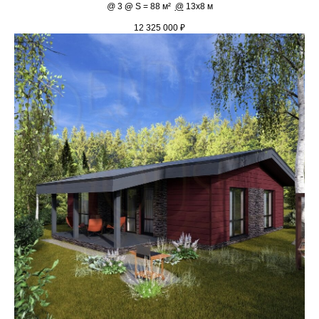
@
3
@
S = 88 м²
@
13х8 м
12 325 000
₽